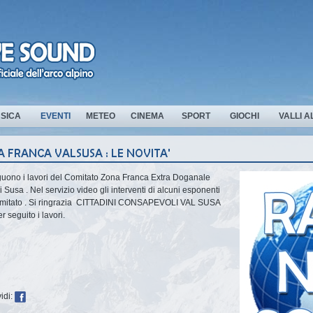
SICA
EVENTI
METEO
CINEMA
SPORT
GIOCHI
VALLI A
uono i lavori del Comitato Zona Franca Extra Doganale
i Susa . Nel servizio video gli interventi di alcuni esponenti
mitato . Si ringrazia CITTADINI CONSAPEVOLI VAL SUSA
r seguito i lavori.
idi: