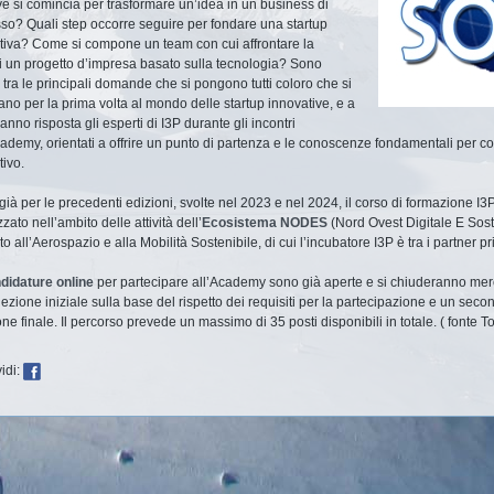
e si comincia per trasformare un’idea in un business di
so? Quali step occorre seguire per fondare una startup
tiva? Come si compone un team con cui affrontare la
di un progetto d’impresa basato sulla tecnologia? Sono
 tra le principali domande che si pongono tutti coloro che si
ano per la prima volta al mondo delle startup innovative, e a
anno risposta gli esperti di I3P durante gli incontri
cademy, orientati a offrire un punto di partenza e le conoscenze fondamentali per co
tivo.
ià per le precedenti edizioni, svolte nel 2023 e nel 2024, il corso di formazione I
zzato nell’ambito delle attività dell’
Ecosistema NODES
(Nord Ovest Digitale E Sost
o all’Aerospazio e alla Mobilità Sostenibile, di cui l’incubatore I3P è tra i partner pri
didature online
per partecipare all’Academy sono già aperte e si chiuderanno mer
ezione iniziale sulla base del rispetto dei requisiti per la partecipazione e un sec
ne finale. Il percorso prevede un massimo di 35 posti disponibili in totale. ( fonte T
idi: