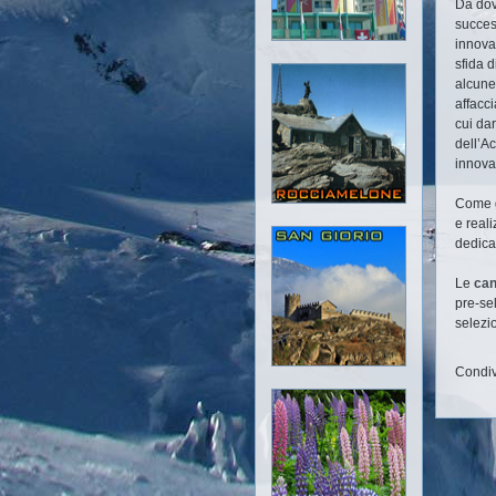
Da dov
succes
innova
sfida 
alcune
affacci
cui dar
dell’A
innova
Come g
e reali
dedicat
Le
can
pre-sel
selezio
Condiv