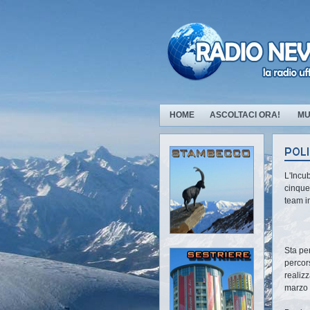
HOME
ASCOLTACI ORA!
MU
L'Incub
cinque
team i
Sta per
percors
realiz
marzo