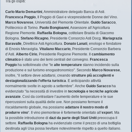
Tra gli ospiti:
Carlo Mario Demartini
, Amministratore delegato Banca di Asti.
Francesca Poggio
, Il Poggio di Gavi e vicepresidente Donne del Vino.
Marco Novarese
, Università del Piemonte Orientale.
Guido Saracco
,
Politecnico di Torino.
Paolo Bongioanni
, Assessore all’Agricoltura
Regione Piemonte.
Raffaella Bologna
, cotitolare Braida di Giacomo
Bologna.
Stefano Ricagno
, Presidente Consorzio Asti Docg.
Mariagrazia
Baravalle
, Direttrice Asti Agricoltura.
Donato Lanati
, enologo e fondatore
di Enosis Meraviglia.
Vitaliano Maccario
, Presidente Consorzio Barbera
d’Asti.
Alberto Cirio
, Presidente Regione Piemonte. Il
cambiamento
climatico
è stato uno dei temi centrali del convegno.
Francesca
Poggio
ha sottolineato che “le
alte temperature
stanno incidendo sulla
produzione e sul turismo enogastronomico”. Secondo
Marco Novarese
,
inoltre, “il settore deve adattarsi, creando
strutture più accoglienti e
destagionalizzando l’offerta turistica
. E anticipando attività
normalmente svolte in agosto a settembre”. Anche
Guido Saracco
ha
evidenziato “la necessità di investire in
tecnologia e tecniche agricole
avanzate
. Così da contrastare l’aumento delle temperature e le sue
ripercussioni sulla qualità delle uve. Non possiamo fermare il
riscaldamento globale, ma possiamo
adattare il nostro modo di
produrre vino
“. Il vino piemontese è fortemente orientato all’
export
. Ma
la possibile introduzione di
dazi da parte degli Stati Uniti
preoccupa il
settore.
Raffaella Bologna
ha evidenziato come il prezzo di una bottiglia
destinata agli Usa possa lievitare notevolmente rispetto a quello italiano.