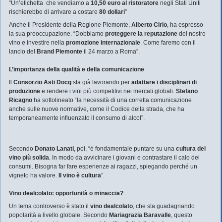
“Un’etichetta che vendiamo a
10,50 euro al ristoratore
negli Stati Uniti
rischierebbe di arrivare a costare
80 dollari
”
Anche il Presidente della Regione Piemonte,
Alberto Cirio
, ha espresso
la sua preoccupazione. “Dobbiamo
proteggere la reputazione
del nostro
vino e investire nella
promozione internazionale
. Come faremo con il
lancio del
Brand Piemonte
il 24 marzo a Roma”.
L’importanza della qualità e della comunicazione
Il
Consorzio Asti Docg
sta già lavorando per
adattare i disciplinari di
produzione
e rendere i vini più competitivi nei mercati globali.
Stefano
Ricagno
ha sottolineato “la necessità di una corretta comunicazione
anche sulle nuove normative, come il Codice della strada, che ha
temporaneamente influenzato il consumo di alcol”.
Secondo
Donato Lanati
, poi, “è fondamentale puntare su una
cultura del
vino più solida
. In modo da avvicinare i giovani e contrastare il calo dei
consumi. Bisogna far fare esperienze ai ragazzi, spiegando perché un
vigneto ha valore.
Il vino è cultura
”.
Vino dealcolato: opportunità o minaccia?
Un tema controverso è stato il
vino dealcolato
, che sta guadagnando
popolarità a livello globale. Secondo
Mariagrazia Baravalle
, questo